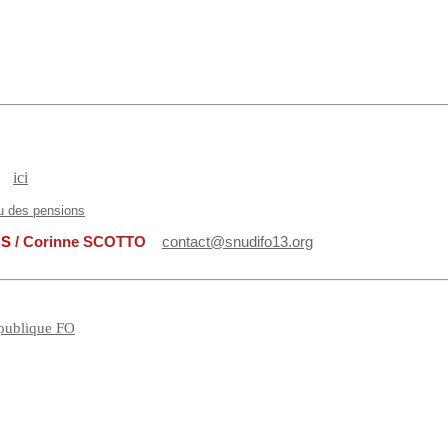
ici
u des pensions
NS
/ Corinne SCOTTO
contact@snudifo13.org
n publique FO
.