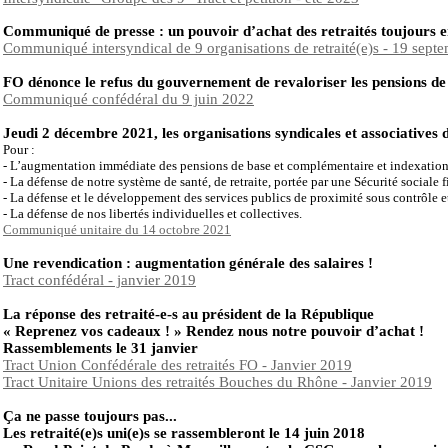
Communiqué de presse : un pouvoir d’achat des retraités toujours en
Communiqué intersyndical de 9 organisations de retraité(e)s - 19 sept
FO dénonce le refus du gouvernement de revaloriser les pensions de r
Communiqué confédéral du 9 juin 2022
Jeudi 2 décembre 2021, les organisations syndicales et associatives d
Pour :
- L’augmentation immédiate des pensions de base et complémentaire et indexation s
- La défense de notre système de santé, de retraite, portée par une Sécurité sociale f
- La défense et le développement des services publics de proximité sous contrôle e
- La défense de nos libertés individuelles et collectives.
Communiqué unitaire du 14 octobre 2021
Une revendication : augmentation générale des salaires !
Tract confédéral - janvier 2019
La réponse des retraité-e-s au président de la République
« Reprenez vos cadeaux ! » Rendez nous notre pouvoir d’achat !
Rassemblements le 31 janvier
Tract Union Confédérale des retraités FO - Janvier 2019
Tract Unitaire Unions des retraités Bouches du Rhône - Janvier 2019
Ҫa ne passe toujours pas...
Les retraité(e)s uni(e)s se rassembleront le 14 juin 2018