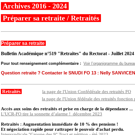
Archives 2016 - 2024
Préparer sa retraite / Retraités
Préparer sa retraite
Bulletin Académique n°519 "Retraites" du Rectorat - Juillet 2024
Pour tout renseignement complémentaire :
Voir l’organigramme du burea
Question retraite ? Contacter le SNUDI FO 13 : Nelly SANVICE
Retraités
la page de l'Union Confédérale des retraités FO
la page de l'Union fédérale des retraités fonctio
Accès aux soins des retraités et prise en charge de la dépendance ..
L’UCR-FO tire la sonnette d’alarme ! décembre 2023
Retraités : Augmentation immédiate de 10 % des pensions !
Et négociation rapide pour rattraper le pouvoir d'achat perdu.
Intersyndicale "Groupe des 9" Tract et pétition - été 2023