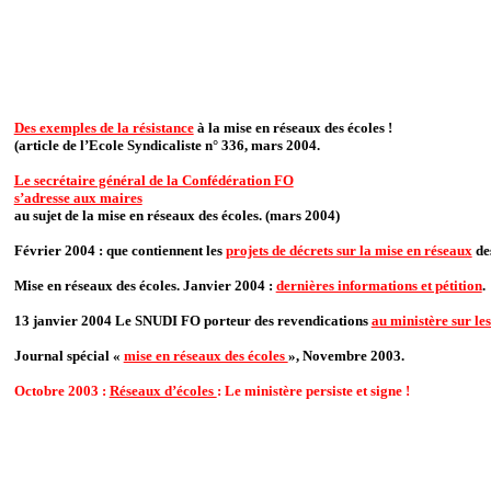
Des exemples de la résistance
à la mise en réseaux des écoles !
(article de l’Ecole Syndicaliste n° 336, mars 2004.
Le secrétaire général de la Confédération FO
s’adresse aux maires
au sujet de la mise en réseaux des écoles. (mars 2004)
Février 2004 : que contiennent les
projets de décrets sur la mise en réseaux
des
Mise en réseaux des écoles. Janvier 2004 :
dernières informations et pétition
.
13 janvier 2004 Le SNUDI FO porteur des revendications
au ministère sur le
Journal spécial «
mise en réseaux des écoles
», Novembre 2003.
Octobre 2003 :
Réseaux d’écoles
: Le ministère persiste et signe !