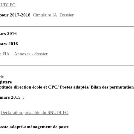
NUDI FO
 pour 2017-2018
Circulaire IA
Dossier
mars 2016
 mars 2016
e l'IA
Annexes - dossier
ndu
istere
itude direction école et CPC/ Postes adaptés/ Bilan des permutation
 mars 2015 :
:
Déclaration préalable du SNUDI-FO
e poste adapté-aménagement de poste