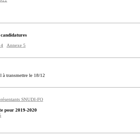
2022
 candidatures
 4
Annexe 5
22
l à transmettre le 18/12
eprésentants SNUDI-FO
oste pour 2019-2020
5